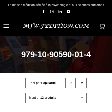
Passer
La maison d’édition dédiée à la psychologie et aux sciences humaines
au
contenu
Navigation
à
ACCUEIL
bascule
979-10-90590-01-4
NOUS CONNAÎTRE
E-BOOKS
Trier par
Popularité
CONTACT
Montrer
12 produits