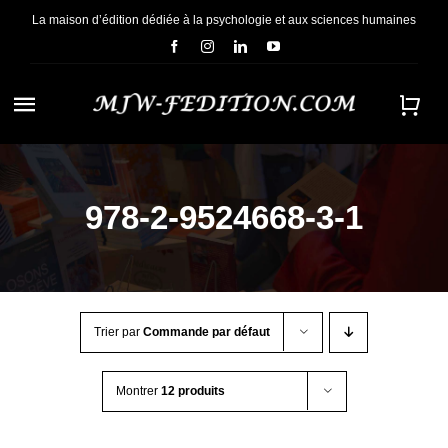
Passer
La maison d’édition dédiée à la psychologie et aux sciences humaines
au
contenu
Navigation
à
ACCUEIL
bascule
978-2-9524668-3-1
NOUS CONNAÎTRE
E-BOOKS
Trier par
Commande par défaut
CONTACT
Montrer
12 produits