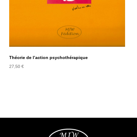
Théorie de l’action psychothérapique
27,50
€