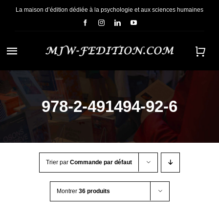
Passer
La maison d’édition dédiée à la psychologie et aux sciences humaines
au
contenu
Navigation
à
ACCUEIL
bascule
978-2-491494-92-6
NOUS CONNAÎTRE
E-BOOKS
Trier par
Commande par défaut
CONTACT
Montrer
36 produits