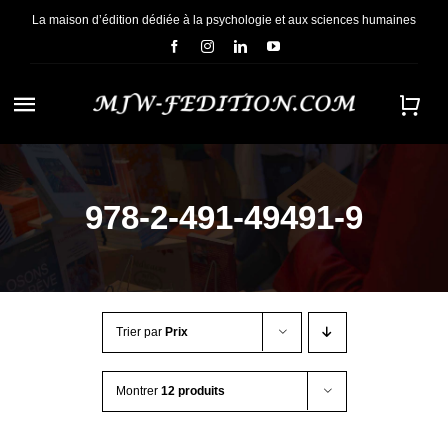
Passer
La maison d’édition dédiée à la psychologie et aux sciences humaines
au
contenu
Navigation
à
ACCUEIL
bascule
978-2-491-49491-9
NOUS CONNAÎTRE
E-BOOKS
Trier par
Prix
CONTACT
Montrer
12 produits