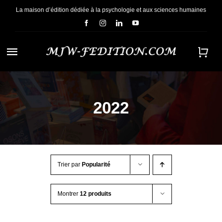
Passer
La maison d’édition dédiée à la psychologie et aux sciences humaines
au
contenu
Navigation
à
ACCUEIL
bascule
2022
NOUS CONNAÎTRE
E-BOOKS
Trier par
Popularité
CONTACT
Montrer
12 produits