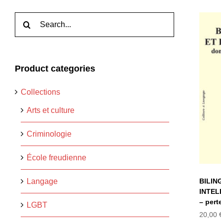
Rechercher:
Product categories
B
I
Collections
do
Arts et culture
Criminologie
École freudienne
Langage
BILIN
INTEL
– pert
LGBT
20,00