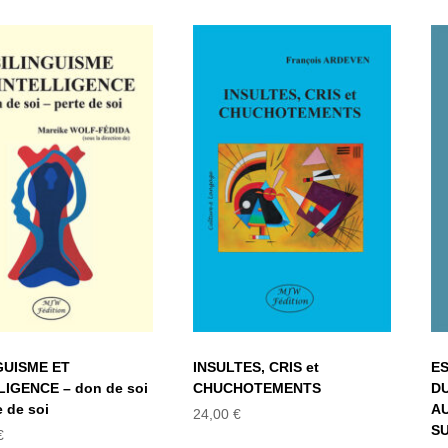
ILINGUISME ET
INSULTES, CRIS
NTELLIGENCE –
et
n de soi – perte
CHUCHOTEMENTS
de soi
GUISME ET
ES
INSULTES, CRIS et
LIGENCE – don de soi
DU
CHUCHOTEMENTS
e de soi
AU
24,00
€
S
€