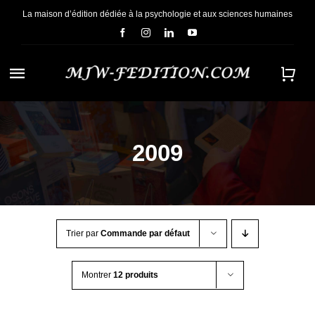
Passer
La maison d’édition dédiée à la psychologie et aux sciences humaines
au
contenu
Navigation
à
ACCUEIL
bascule
2009
NOUS CONNAÎTRE
E-BOOKS
Trier par
Commande par défaut
CONTACT
Montrer
12 produits