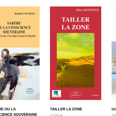
ARTRE OU LA
CONSCIENCE
TAILLER LA
OUVERAINE –
ZONE
CRITIQUE DE
OCCIDENTALOCENTRISME
E OU LA
Un
TAILLER LA ZONE
CIENCE SOUVERAINE
23
12,50
€