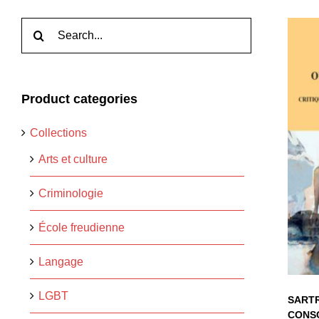
Rechercher:
Product categories
S
Collections
S
Arts et culture
L’
Criminologie
École freudienne
Langage
LGBT
SARTR
CONS