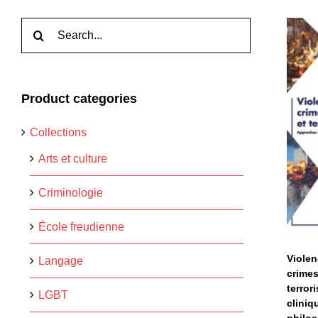
Rechercher:
Product categories
c
Collections
Arts et culture
c
Criminologie
École freudienne
Violen
Langage
crimes
terror
LGBT
cliniq