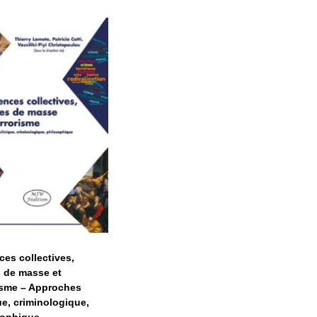
Violences
collectives,
rimes de masse
et terrorisme –
Approches
clinique,
riminologique,
philosophique
ces collectives,
 de masse et
isme – Approches
ue, criminologique,