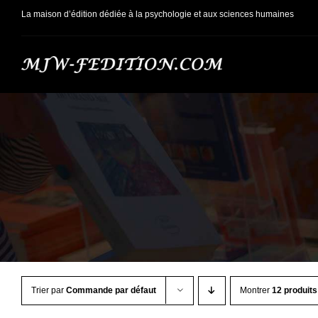
Passer
La maison d’édition dédiée à la psychologie et aux sciences humaines
au
contenu
Trier par
Commande par défaut
Montrer
12 produits