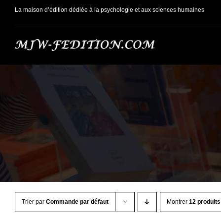
Passer
La maison d’édition dédiée à la psychologie et aux sciences humaines
au
contenu
Trier par
Commande par défaut
Montrer
12 produits