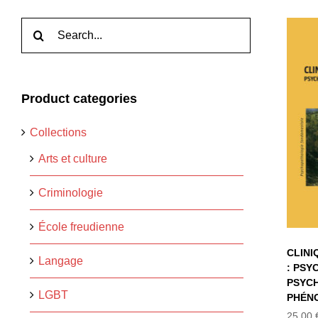
Rechercher:
Product categories
L
PS
Collections
PS
P
Arts et culture
Criminologie
École freudienne
CLINI
Langage
: PSY
PSYC
LGBT
PHÉN
25,00