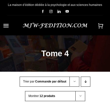
Passer
La maison d’édition dédiée à la psychologie et aux sciences humaines
au
contenu
Navigation
à
ACCUEIL
bascule
Tome 4
NOUS CONNAÎTRE
E-BOOKS
Trier par
Commande par défaut
CONTACT
Montrer
12 produits