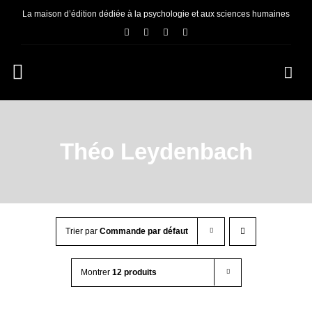
Passer
La maison d’édition dédiée à la psychologie et aux sciences humaines
au
contenu
Navigation
à
ACCUEIL
bascule
Théo Leydenbach
NOUS CONNAÎTRE
E-BOOKS
Trier par
Commande par défaut
CONTACT
Montrer
12 produits