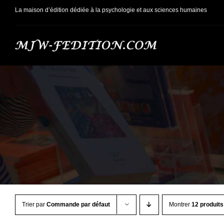
Passer
La maison d’édition dédiée à la psychologie et aux sciences humaines
au
contenu
Trier par
Commande par défaut
Montrer
12 produits