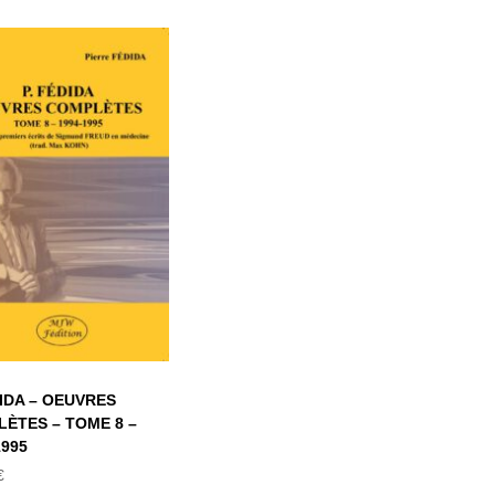
P. FÉDIDA –
OEUVRES
COMPLÈTES –
OME 8 – 1994-
1995
DIDA – OEUVRES
ÈTES – TOME 8 –
1995
€