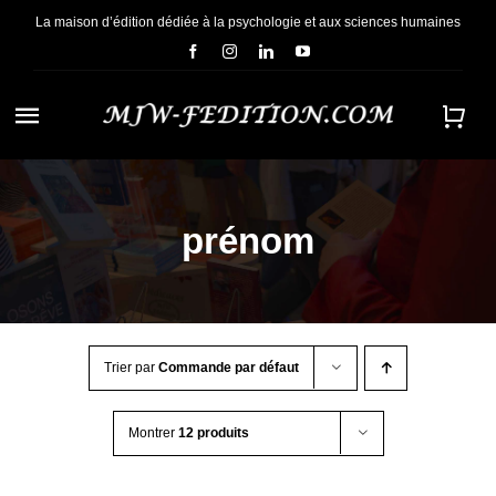
Passer
La maison d’édition dédiée à la psychologie et aux sciences humaines
au
contenu
Navigation
à
ACCUEIL
bascule
prénom
NOUS CONNAÎTRE
E-BOOKS
Trier par
Commande par défaut
CONTACT
Montrer
12 produits