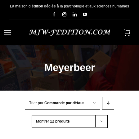
Passer
La maison d’édition dédiée à la psychologie et aux sciences humaines
au
contenu
Navigation
à
ACCUEIL
bascule
Meyerbeer
NOUS CONNAÎTRE
E-BOOKS
Trier par
Commande par défaut
CONTACT
Montrer
12 produits