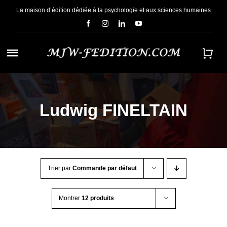
Passer
La maison d’édition dédiée à la psychologie et aux sciences humaines
au
contenu
Navigation
à
ACCUEIL
bascule
Ludwig FINELTAIN
NOUS CONNAÎTRE
E-BOOKS
Trier par
Commande par défaut
CONTACT
Montrer
12 produits