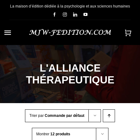
Passer
La maison d’édition dédiée à la psychologie et aux sciences humaines
au
contenu
Navigation
à
ACCUEIL
bascule
L'ALLIANCE
NOUS CONNAÎTRE
THÉRAPEUTIQUE
E-BOOKS
CONTACT
Trier par
Commande par défaut
Montrer
12 produits