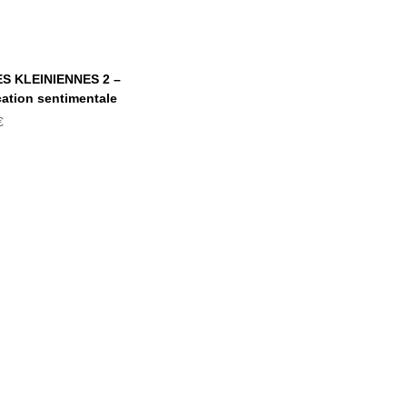
ÉTUDES
EINIENNES 2 –
L’éducation
sentimentale
S KLEINIENNES 2 –
ation sentimentale
€