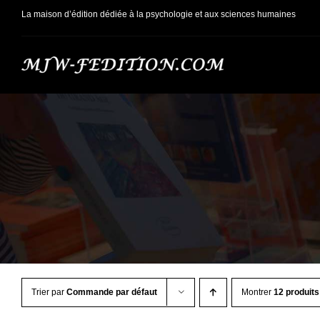
Passer
La maison d’édition dédiée à la psychologie et aux sciences humaines
au
contenu
Trier par
Commande par défaut
Montrer
12 produits