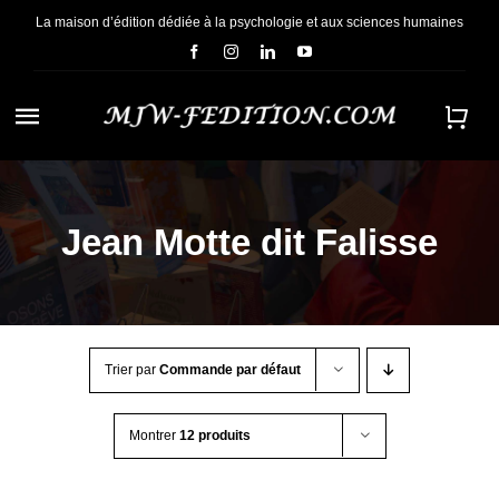
Passer
La maison d’édition dédiée à la psychologie et aux sciences humaines
au
contenu
Navigation
à
ACCUEIL
bascule
Jean Motte dit Falisse
NOUS CONNAÎTRE
E-BOOKS
Trier par
Commande par défaut
CONTACT
Montrer
12 produits