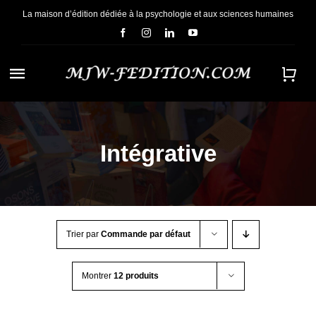
Passer
La maison d’édition dédiée à la psychologie et aux sciences humaines
au
contenu
Navigation
à
ACCUEIL
bascule
Intégrative
NOUS CONNAÎTRE
E-BOOKS
Trier par
Commande par défaut
CONTACT
Montrer
12 produits