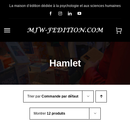
Passer
La maison d’édition dédiée à la psychologie et aux sciences humaines
au
contenu
Navigation
à
ACCUEIL
bascule
Hamlet
NOUS CONNAÎTRE
E-BOOKS
Trier par
Commande par défaut
CONTACT
Montrer
12 produits