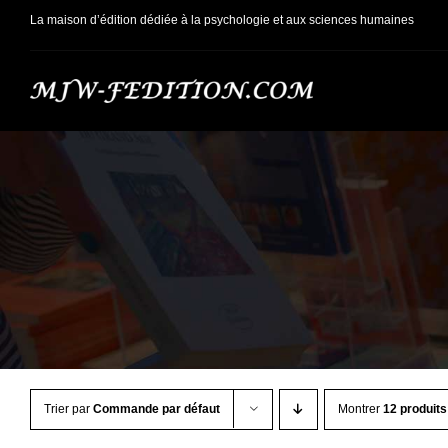
Passer
La maison d’édition dédiée à la psychologie et aux sciences humaines
au
contenu
Trier par
Commande par défaut
Montrer
12 produits