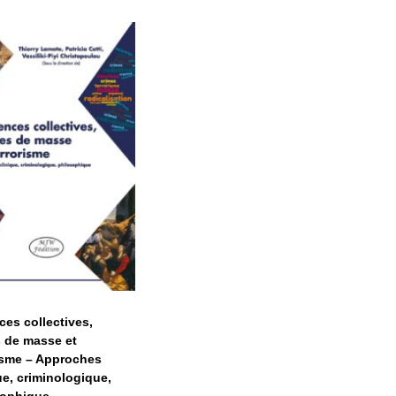
Violences
collectives,
rimes de masse
et terrorisme –
Approches
clinique,
riminologique,
philosophique
ces collectives,
 de masse et
isme – Approches
ue, criminologique,