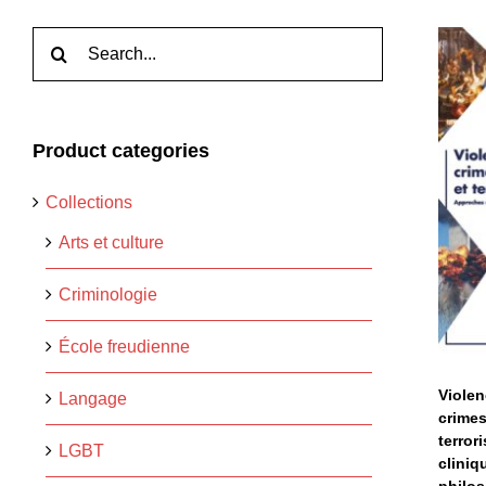
Rechercher:
Product categories
c
Collections
Arts et culture
c
Criminologie
École freudienne
Violen
Langage
crimes
terror
LGBT
cliniq