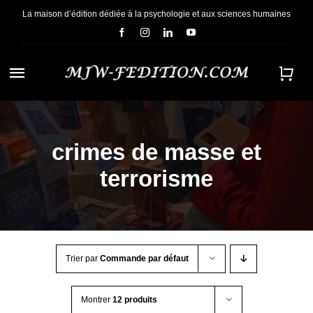
Passer
La maison d’édition dédiée à la psychologie et aux sciences humaines
au
contenu
Navigation
à
ACCUEIL
bascule
crimes de masse et
NOUS CONNAÎTRE
terrorisme
E-BOOKS
CONTACT
Trier par
Commande par défaut
Montrer
12 produits