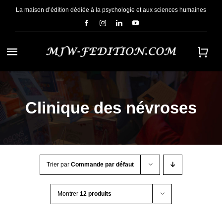
Passer
La maison d’édition dédiée à la psychologie et aux sciences humaines
au
contenu
Navigation
à
ACCUEIL
bascule
Clinique des névroses
NOUS CONNAÎTRE
E-BOOKS
Trier par
Commande par défaut
CONTACT
Montrer
12 produits