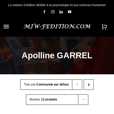
Passer
La maison d’édition dédiée à la psychologie et aux sciences humaines
au
contenu
Navigation
à
ACCUEIL
bascule
Apolline GARREL
NOUS CONNAÎTRE
E-BOOKS
Trier par
Commande par défaut
CONTACT
Montrer
12 produits