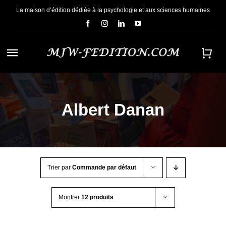
Passer
La maison d’édition dédiée à la psychologie et aux sciences humaines
au
contenu
Navigation
à
ACCUEIL
bascule
Albert Danan
NOUS CONNAÎTRE
E-BOOKS
Trier par
Commande par défaut
CONTACT
Montrer
12 produits