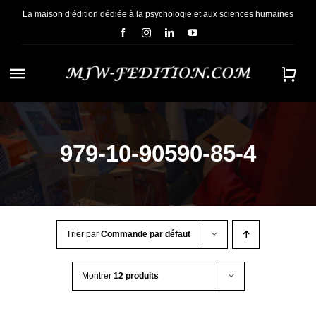
Passer
La maison d’édition dédiée à la psychologie et aux sciences humaines
au
contenu
Navigation
à
ACCUEIL
bascule
979-10-90590-85-4
NOUS CONNAÎTRE
E-BOOKS
Trier par
Commande par défaut
CONTACT
Montrer
12 produits