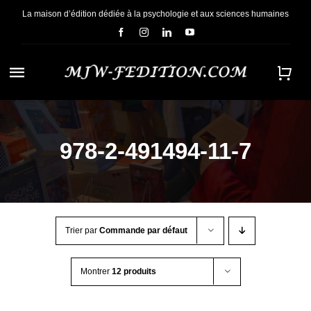
Passer
La maison d’édition dédiée à la psychologie et aux sciences humaines
au
contenu
Navigation
à
ACCUEIL
bascule
978-2-491494-11-7
NOUS CONNAÎTRE
E-BOOKS
Trier par
Commande par défaut
CONTACT
Montrer
12 produits