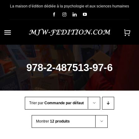
Passer
La maison d’édition dédiée à la psychologie et aux sciences humaines
au
contenu
Navigation
à
ACCUEIL
bascule
978-2-487513-97-6
NOUS CONNAÎTRE
E-BOOKS
Trier par
Commande par défaut
CONTACT
Montrer
12 produits