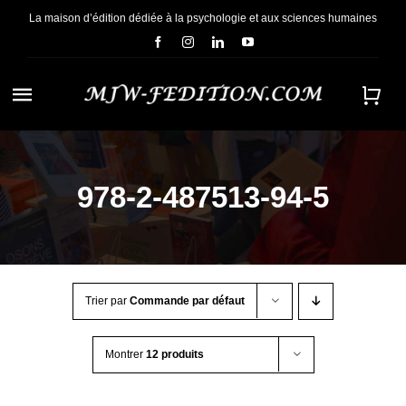
Passer
La maison d’édition dédiée à la psychologie et aux sciences humaines
au
contenu
Navigation
à
ACCUEIL
bascule
978-2-487513-94-5
NOUS CONNAÎTRE
E-BOOKS
Trier par
Commande par défaut
CONTACT
Montrer
12 produits