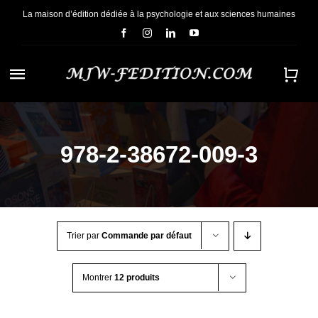
Passer
La maison d’édition dédiée à la psychologie et aux sciences humaines
au
contenu
Navigation
à
ACCUEIL
bascule
978-2-38672-009-3
NOUS CONNAÎTRE
E-BOOKS
Trier par
Commande par défaut
CONTACT
Montrer
12 produits