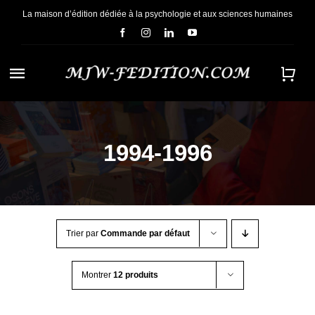
Passer
La maison d’édition dédiée à la psychologie et aux sciences humaines
au
contenu
Navigation
à
ACCUEIL
bascule
1994-1996
NOUS CONNAÎTRE
E-BOOKS
Trier par
Commande par défaut
CONTACT
Montrer
12 produits