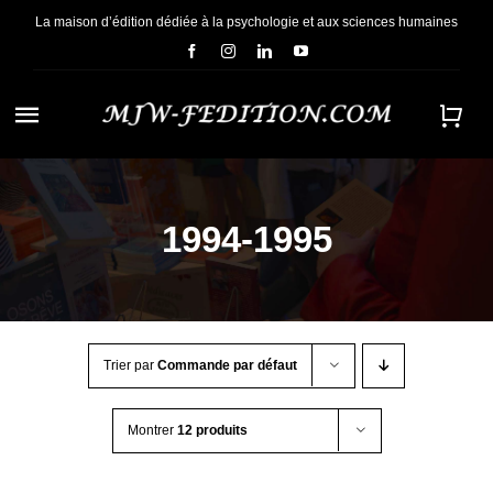
Passer
La maison d’édition dédiée à la psychologie et aux sciences humaines
au
contenu
Navigation
à
ACCUEIL
bascule
1994-1995
NOUS CONNAÎTRE
E-BOOKS
Trier par
Commande par défaut
CONTACT
Montrer
12 produits