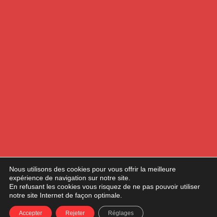
Nous utilisons des cookies pour vous offrir la meilleure
expérience de navigation sur notre site.
En refusant les cookies vous risquez de ne pas pouvoir utiliser
notre site Internet de façon optimale.
Accepter
Rejeter
Réglages