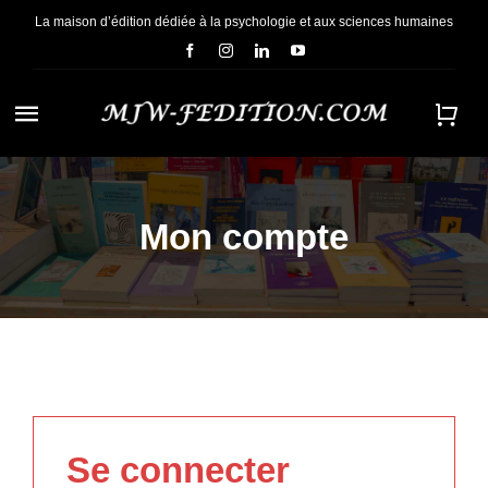
Passer
La maison d’édition dédiée à la psychologie et aux sciences humaines
au
contenu
Navigation
à
ACCUEIL
bascule
Mon compte
NOUS CONNAÎTRE
E-BOOKS
CONTACT
Se connecter