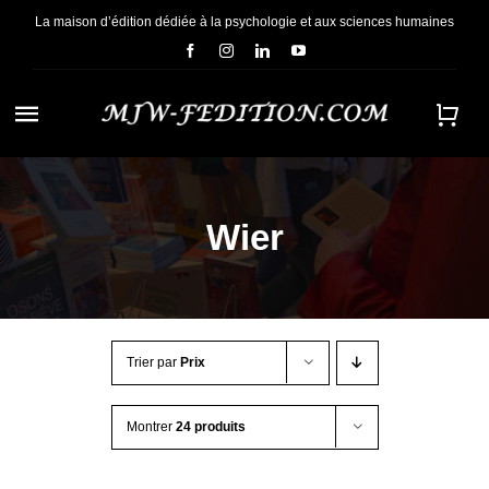
Passer
La maison d’édition dédiée à la psychologie et aux sciences humaines
au
contenu
Navigation
à
ACCUEIL
bascule
Wier
NOUS CONNAÎTRE
E-BOOKS
Trier par
Prix
CONTACT
Montrer
24 produits