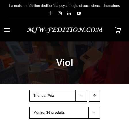
Passer
La maison d’édition dédiée à la psychologie et aux sciences humaines
au
contenu
Navigation
à
ACCUEIL
bascule
Viol
NOUS CONNAÎTRE
E-BOOKS
Trier par
Prix
CONTACT
Montrer
36 produits