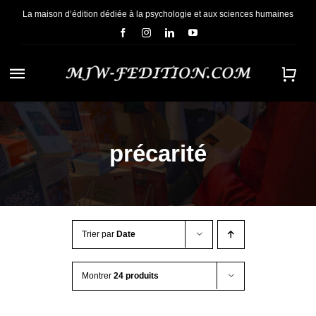
Passer
La maison d’édition dédiée à la psychologie et aux sciences humaines
au
contenu
Navigation
à
ACCUEIL
bascule
précarité
NOUS CONNAÎTRE
E-BOOKS
Trier par
Date
CONTACT
Montrer
24 produits