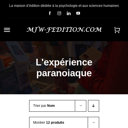
Passer
La maison d’édition dédiée à la psychologie et aux sciences humaines
au
contenu
Navigation
à
ACCUEIL
bascule
L'expérience
NOUS CONNAÎTRE
paranoiaque
E-BOOKS
CONTACT
Trier par
Nom
Montrer
12 produits