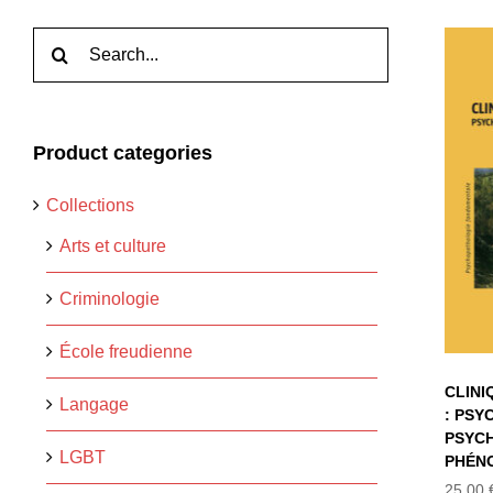
Rechercher:
Product categories
L
PS
Collections
PS
P
Arts et culture
Criminologie
École freudienne
CLINI
Langage
: PSY
PSYC
LGBT
PHÉN
25,00