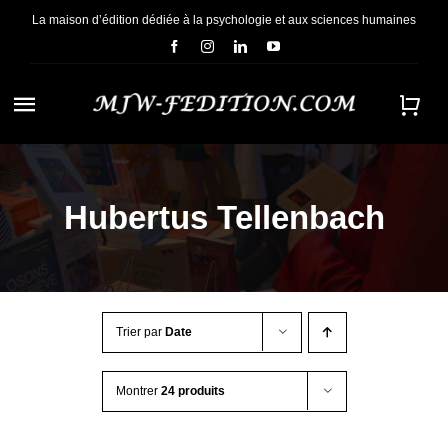
Passer
La maison d’édition dédiée à la psychologie et aux sciences humaines
au
contenu
Navigation
à
ACCUEIL
bascule
Hubertus Tellenbach
NOUS CONNAÎTRE
E-BOOKS
Trier par
Date
CONTACT
Montrer
24 produits