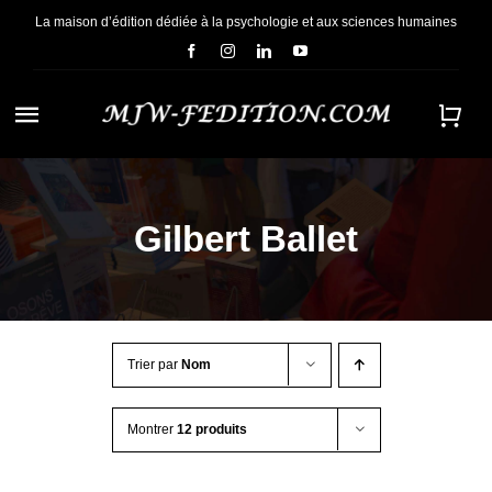
Passer
La maison d’édition dédiée à la psychologie et aux sciences humaines
au
contenu
Navigation
à
ACCUEIL
bascule
Gilbert Ballet
NOUS CONNAÎTRE
E-BOOKS
Trier par
Nom
CONTACT
Montrer
12 produits