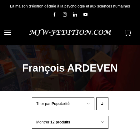
Passer
La maison d’édition dédiée à la psychologie et aux sciences humaines
au
contenu
Navigation
à
ACCUEIL
bascule
François ARDEVEN
NOUS CONNAÎTRE
E-BOOKS
Trier par
Popularité
CONTACT
Montrer
12 produits