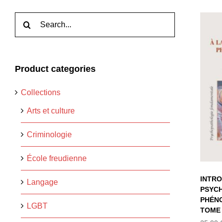
Rechercher:
IN
Product categories
PS
Collections
P
Arts et culture
Criminologie
École freudienne
INTRO
Langage
PSYC
PHÉN
LGBT
TOME 