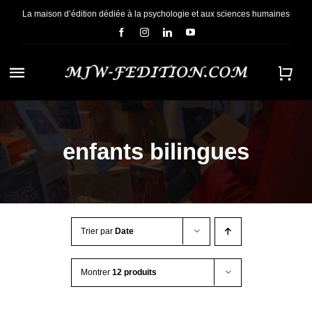
Passer
La maison d’édition dédiée à la psychologie et aux sciences humaines
au
contenu
Navigation
à
ACCUEIL
bascule
enfants bilingues
NOUS CONNAÎTRE
E-BOOKS
Trier par
Date
CONTACT
Montrer
12 produits