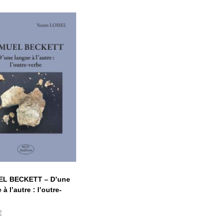
SAMUEL
CKETT – D’une
ngue à l’autre :
l’outre-verbe
L BECKETT – D’une
à l’autre : l’outre-
€