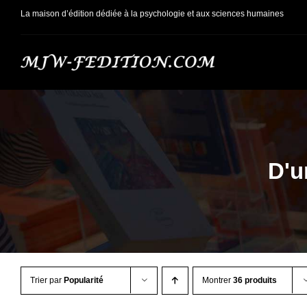
Passer
La maison d’édition dédiée à la psychologie et aux sciences humaines
au
contenu
D'u
Trier par
Popularité
Montrer
36 produits