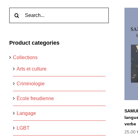
Rechercher:
Product categories
BE
la
Collections
Arts et culture
Criminologie
École freudienne
SAMUE
Langage
langue 
verbe
LGBT
25,00