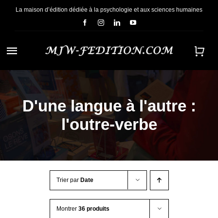
Passer
La maison d’édition dédiée à la psychologie et aux sciences humaines
au
contenu
Navigation
à
ACCUEIL
bascule
D'une langue à l'autre :
NOUS CONNAÎTRE
l'outre-verbe
E-BOOKS
CONTACT
Trier par
Date
Montrer
36 produits