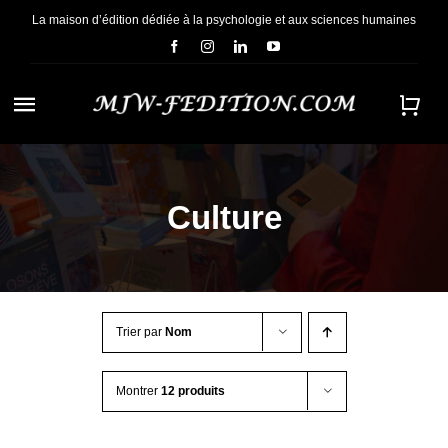
Passer
La maison d’édition dédiée à la psychologie et aux sciences humaines
au
contenu
Navigation
à
ACCUEIL
bascule
Culture
NOUS CONNAÎTRE
E-BOOKS
Trier par
Nom
CONTACT
Montrer
12 produits