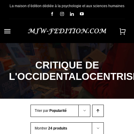
Passer
La maison d’édition dédiée à la psychologie et aux sciences humaines
au
contenu
Navigation
à
ACCUEIL
bascule
CRITIQUE DE
NOUS CONNAÎTRE
L'OCCIDENTALOCENTRI
E-BOOKS
CONTACT
Trier par
Popularité
Montrer
24 produits