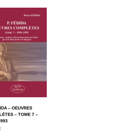
P. FÉDIDA –
OEUVRES
COMPLÈTES –
OME 7 – 1991-
1993
DIDA – OEUVRES
ÈTES – TOME 7 –
1993
€