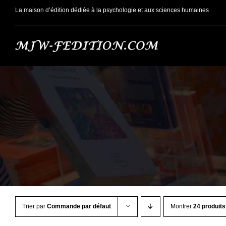
Passer
La maison d’édition dédiée à la psychologie et aux sciences humaines
au
contenu
Trier par
Commande par défaut
Montrer
24 produits